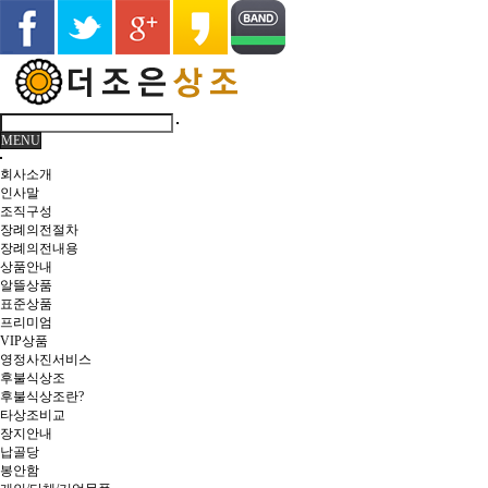
MENU
회사소개
인사말
조직구성
장례의전절차
장례의전내용
상품안내
알뜰상품
표준상품
프리미엄
VIP상품
영정사진서비스
후불식상조
후불식상조란?
타상조비교
장지안내
납골당
봉안함