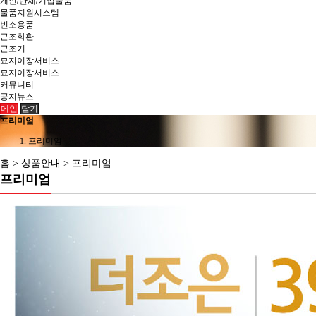
개인/단체/기업물품
물품지원시스템
빈소용품
근조화환
근조기
묘지이장서비스
묘지이장서비스
커뮤니티
공지뉴스
메인
닫기
프리미엄
프리미엄
홈 > 상품안내 > 프리미엄
프리미엄